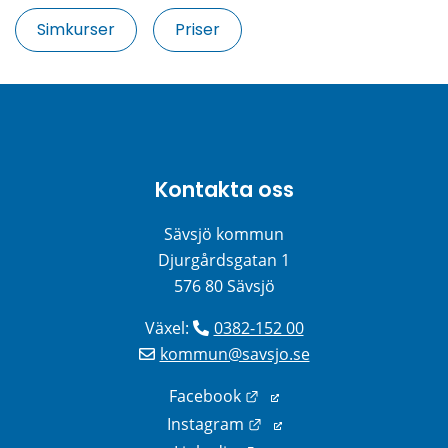
Simkurser
Priser
Kontakta oss
Sävsjö kommun
Djurgårdsgatan 1
576 80 Sävsjö
Växel: 
0382-152 00
kommun@savsjo.se
Länk till annan webbplats
Facebook
Länk till annan webbplats
Instagram