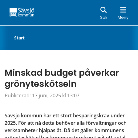
Sök
Sök
Meny
Start
Minskad budget påverkar 
grönyteskötseln
Publicerad: 
17 juni, 2025 kl 13:07
Sävsjö kommun har ett stort besparingskrav under 
2025. För att nå detta behöver alla förvaltningar och 
verksamheter hjälpas åt. Då det gäller kommunens 
grönyteskötsel har kommunstyrelsen tagit ett antal 