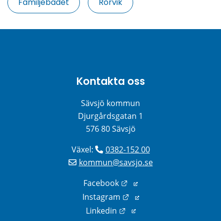
Familjebadet
Rörvik
Kontakta oss
Sävsjö kommun
Djurgårdsgatan 1
576 80 Sävsjö
Växel: 
0382-152 00
kommun@savsjo.se
Länk till annan webbplats
Facebook
Länk till annan webbplats
Instagram
Länk till annan webbplats
Linkedin