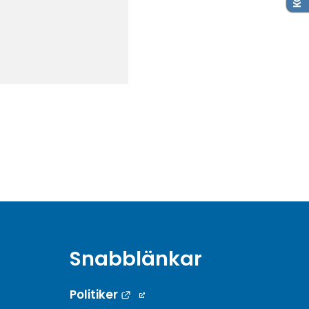
Snabblänkar
Länk till annan webbplats.
Politiker