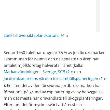
Länk till annan webbplats
Länk till översiktsplanekartan. 
Sedan 1950-talet har ungefär 35 % av jordbruksmarken 
i kommunen försvunnit och de senaste tio åren har 
antalet mjölkföretag halverats i länet (källa: 
Länk till annan webbpl
Markanvändningen i Sverige, SCB
 och 
Länk
Jordbruksmarkens värden för samhällsplaneringen
). En liten del av den försvunna jordbruksmarken har 
försvunnit på grund av exploatering av ny bebyggelse, 
men det mesta har omvandlats till skogsplanteringar. 
Eftersom det är mycket svårt att återställa 