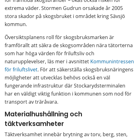
för framtida skogsbränder – ökas också risken för 
extrema väder. Stormen Gudrun orsakade år 2005 
stora skador på skogsbruket i området kring Sävsjö 
kommun.
Översiktsplanens roll för skogsbruksmarken är 
framförallt att säkra de skogsområden nära tätorterna 
som har höga värden för friluftsliv och 
naturupplevelser, läs mer i avsnittet 
Kommunintressen 
för friluftslivet
. För att säkerställa skogsbruksnäringens 
möjligheter att utvecklas behövs också en väl 
fungerande infrastruktur där Stockarydsterminalen 
har en väldigt viktig funktion i kommunen som nod för 
transport av träråvara.
Materialhushållning och 
täktverksamheter
Täktverksamhet innebär brytning av torv, berg, sten, 