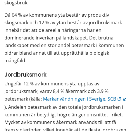
skogsbruk.
Då 64 % av kommunens yta består av produktiv 
skogsmark och 12 % av ytan består av jordbruksmark 
innebär det att de areella näringarna har en 
dominerande inverkan på landskapet. Det brutna 
landskapet med en stor andel betesmark i kommunen 
bidrar bland annat till att upprätthålla biologisk 
mångfald. 
Jordbruksmark
Ungefär 12 % av kommunens yta upptas av 
jordbruksmark, varav 8,4 % åkermark och 3,9 % 
Länk
betesmark (källa: 
Markanvändningen i Sverige, SCB
). Andelen betesmark av den totala jordbruksmarken i 
kommunen är betydligt högre än genomsnittet i riket. 
Mycket av kommunens åkermark används till att få 
fram vinterfoder, vilket innebär att de flesta jordbruken 