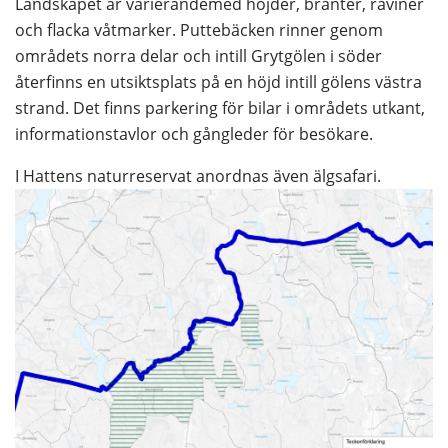
Landskapet är varierandemed höjder, branter, raviner 
och flacka våtmarker. Puttebäcken rinner genom 
områdets norra delar och intill Grytgölen i söder 
återfinns en utsiktsplats på en höjd intill gölens västra 
strand. Det finns parkering för bilar i områdets utkant, 
informationstavlor och gångleder för besökare.
I Hattens naturreservat anordnas även älgsafari.