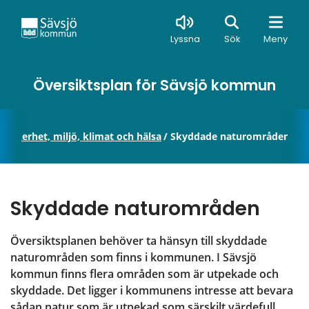
Sök
Lyssna
Sök
Meny
Översiktsplan för Sävsjö kommun
/
Säkerhet, miljö, klimat och hälsa
/
Skyddade naturområden
Skyddade naturområden
Översiktsplanen behöver ta hänsyn till skyddade 
naturområden som finns i kommunen. I Sävsjö 
kommun finns flera områden som är utpekade och 
skyddade. Det ligger i kommunens intresse att bevara 
sådan natur som är utpekad som särskilt värdefull 