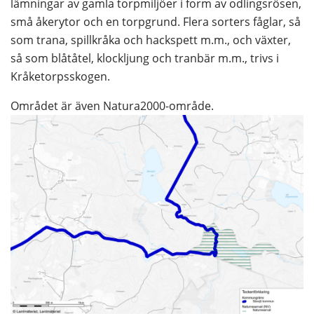
lämningar av gamla torpmiljöer i form av odlingsrösen, 
små åkerytor och en torpgrund. Flera sorters fåglar, så 
som trana, spillkråka och hackspett m.m., och växter, 
så som blåtåtel, klockljung och tranbär m.m., trivs i 
Kråketorpsskogen.
Området är även Natura2000-område.