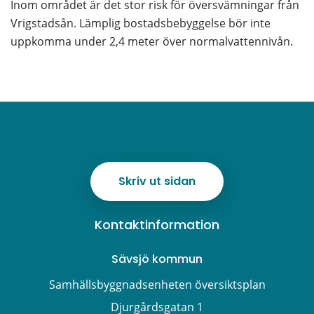
Inom området är det stor risk för översvämningar från 
Vrigstadsån. Lämplig bostadsbebyggelse bör inte 
uppkomma under 2,4 meter över normalvattennivån.
Skriv ut sidan
Kontaktinformation
Sävsjö kommun
Samhällsbyggnadsenheten översiktsplan
Djurgårdsgatan 1