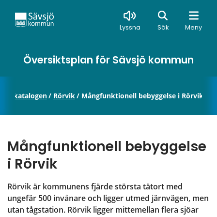
Sök
Lyssna
Sök
Meny
Översiktsplan för Sävsjö kommun
jektkatalogen
/
Rörvik
/
Mångfunktionell bebyggelse i Rörvik
Mångfunktionell bebyggelse 
i Rörvik
Rörvik är kommunens fjärde största tätort med 
ungefär 500 invånare och ligger utmed järnvägen, men 
utan tågstation. Rörvik ligger mittemellan flera sjöar 