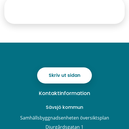
Har du fler frågor om
personuppgiftsbehandlingar?
Skriv ut sidan
Kontaktinformation
Sävsjö kommun
Samhällsbyggnadsenheten översiktsplan
Djurgårdsgatan 1