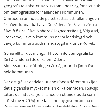
geografiska enheter av SCB som underlag för statistik 
om demografiska förhållanden i kommunen. 
Områdena är indelade på ett sätt så att folkmängden 
är någorlunda lika i alla. Områdena är: Sävsjö västra, 
Sävsjö östra, Sävsjö södra (Hägneområdet), Vrigstad, 
Stockaryd, Sävsjö kommuns norra landsbygd och 
Sävsjö kommuns södra landsbygd inklusive Rörvik.
Generellt är det många likheter i de demografiska 
förhållandena i de olika områdena. 
Ålderssammansättningen är någorlunda jämn över 
hela kommunen.
När det gäller andelen utlandsfödda däremot skiljer 
det sig ganska mycket mellan olika områden. I Sävsjö 
tätort och Stockaryd är andelen utlandsfödda som 
störst (över 20 %), medan landsbygdsområdena och 
Vrigstad har en lägre andel utlandsfödda. Allra störst 