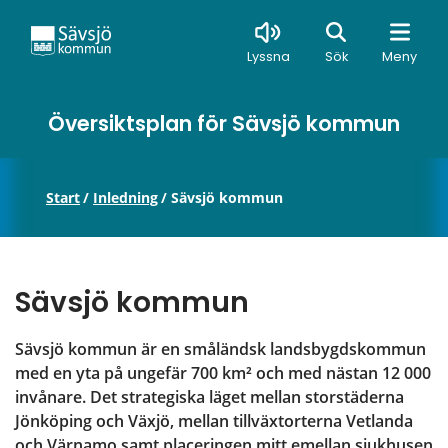
Sök
Lyssna
Sök
Meny
Översiktsplan för Sävsjö kommun
Start
/
Inledning
/
Sävsjö kommun
Sävsjö kommun
Sävsjö kommun är en småländsk landsbygdskommun 
med en yta på ungefär 700 km² och med nästan 12 000 
invånare. Det strategiska läget mellan storstäderna 
Jönköping och Växjö, mellan tillväxtorterna Vetlanda 
och Värnamo samt placeringen mitt emellan sjukhusen 